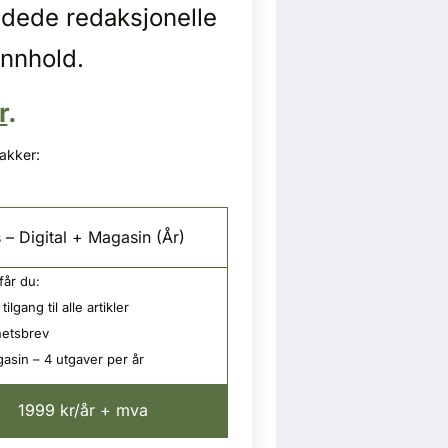
idede redaksjonelle
innhold.
r
.
pakker:
 – Digital + Magasin (År)
får du:
tilgang til alle artikler
etsbrev
asin – 4 utgaver per år
1999 kr/år + mva