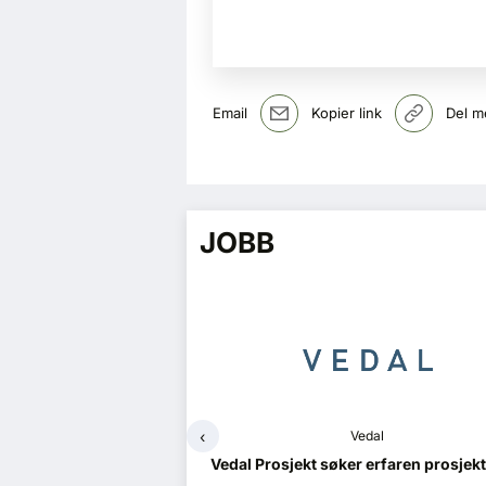
Email
Kopier link
Del m
JOBB
‹
Vedal
Norconsult
 søker erfaren prosjektleder
Brannrådgiver / Rådgivende 
brannsikkerhet (RIBr