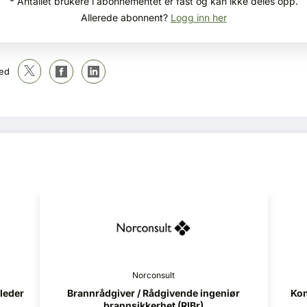
* Antallet brukere i abonnementet er fast og kan ikke deles opp.
Allerede abonnent?
Logg inn her
ed
Norconsult
ingeniør
Konstruksjonsteknikk (RIB) - Helgeland
)