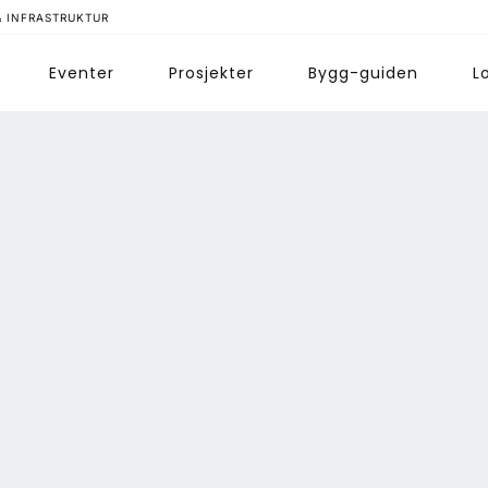
& INFRASTRUKTUR
Eventer
Prosjekter
Bygg-guiden
L
ips redaksjonen
nnonsering
bonnere magasin
bonnement Pluss
ontakt oss
ogin