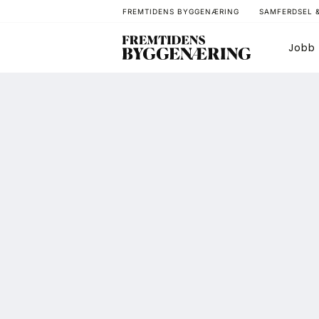
FREMTIDENS BYGGENÆRING
SAMFERDSEL 
Jobb
Bygg
T
Arkitektur
A
Bærekraft
A
Digitalisering
A
Eiendom
K
Øvrige
L