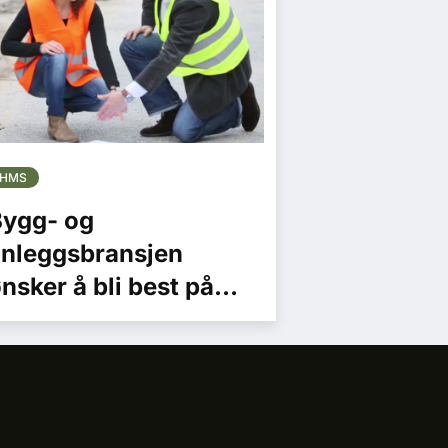
HMS
Bygg- og
nleggsbransjen
nsker å bli best på
ikestilling