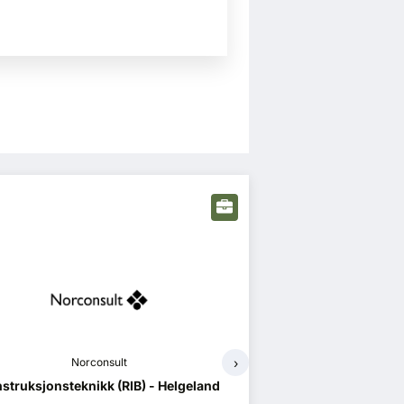
›
Norconsult
Prosjektadministrasjon (PA) - Helgeland
Erfaren 