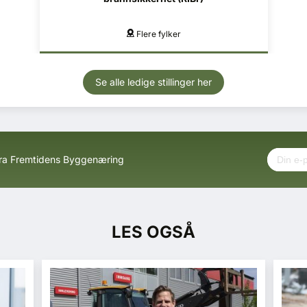
Mo i Rana, Mosjøen
Se alle ledige stillinger her
fra Fremtidens Byggenæring
LES OGSÅ