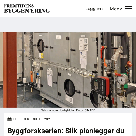
Logg inn
Meny
Lukk
Jobb
Eventer
Prosjekter
Bygg-guiden
Logg inn
Bygg
Teknisk rom i boligblokk. Foto: SINTEF
PUBLISERT:
08.10.2025
Arkitektur
Byggforskserien: Slik planlegger du