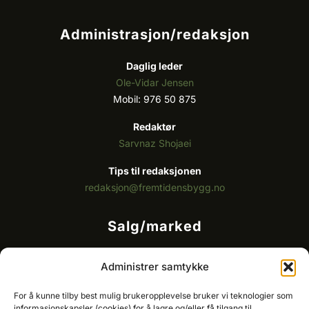
Administrasjon/redaksjon
Daglig leder
Ole-Vidar Jensen
Mobil: 976 50 875
Redaktør
Sarvnaz Shojaei
Tips til redaksjonen
redaksjon@fremtidensbygg.no
Salg/marked
Kommersielt ansvarlig/k
ey account manager
Administrer samtykke
Ole-Vidar Jensen
Mobil: 976 50 875
For å kunne tilby best mulig brukeropplevelse bruker vi teknologier som
E-post:
ole@fremtidensbygg.no
informasjonskapsler (cookies) for å lagre og/eller få tilgang til