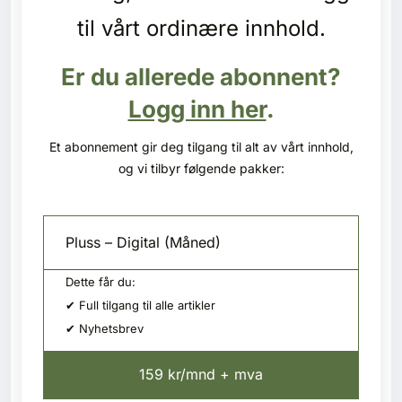
Kontakt oss
til vårt ordinære innhold.
Login
Er du allerede abonnent?
Logg inn her
.
Et abonnement gir deg tilgang til alt av vårt innhold,
og vi tilbyr følgende pakker:
Pluss – Digital (Måned)
Dette får du:
✔ Full tilgang til alle artikler
✔ Nyhetsbrev
159 kr/mnd + mva
SE BLADARKIV