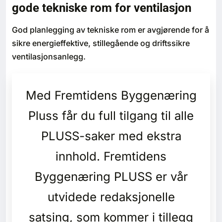
gode tekniske rom for ventilasjon
Bærekraft
God planlegging av tekniske rom er avgjørende for å
Digitalisering
sikre energieffektive, stillegående og driftssikre
ventilasjonsanlegg.
Eiendom
Øvrige
Med Fremtidens Byggenæring
Pluss får du full tilgang til alle
Tips redaksjonen
PLUSS-saker med ekstra
Annonsering
innhold. Fremtidens
Abonnere magasin
Byggenæring PLUSS er vår
utvidede redaksjonelle
Abonnement Pluss
satsing, som kommer i tillegg