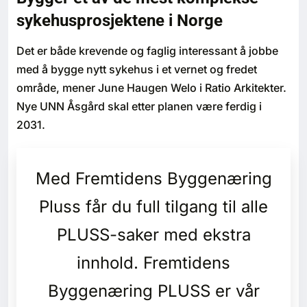
Bærekraft
sykehusprosjektene i Norge
Det er både krevende og faglig interessant å jobbe
Digitalisering
med å bygge nytt sykehus i et vernet og fredet
område, mener June Haugen Welo i Ratio Arkitekter.
Eiendom
Nye UNN Åsgård skal etter planen være ferdig i
2031.
Øvrige
Tips redaksjonen
Med Fremtidens Byggenæring
Annonsering
Pluss får du full tilgang til alle
PLUSS-saker med ekstra
Abonnere magasin
innhold. Fremtidens
Abonnement Pluss
Byggenæring PLUSS er vår