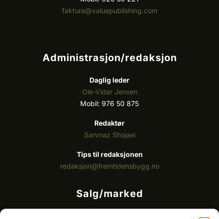
faktura@valuepublishing.com
Administrasjon/redaksjon
Daglig leder
Ole-Vidar Jensen
Mobil: 976 50 875
Redaktør
Sarvnaz Shojaei
Tips til redaksjonen
redaksjon@fremtidensbygg.no
Salg/marked
Kommersielt ansvarlig/k
ey account manager