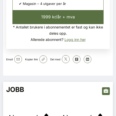
✔ Magasin – 4 utgaver per år
1999 kr/år + mva
* Antallet brukere i abonnementet er fast og kan ikke
deles opp.
Allerede abonnent?
Logg inn her
Email
Kopier link
Del med
JOBB