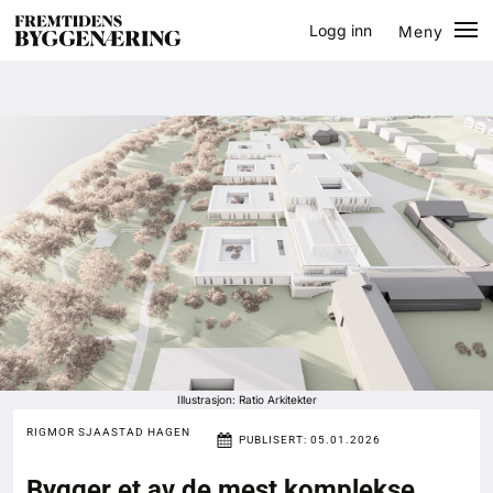
Logg inn
Meny
Lukk
Jobb
Eventer
Prosjekter
Bygg-guiden
Logg inn
Bygg
Illustrasjon: Ratio Arkitekter
RIGMOR SJAASTAD HAGEN
PUBLISERT:
05.01.2026
Arkitektur
Bygger et av de mest komplekse