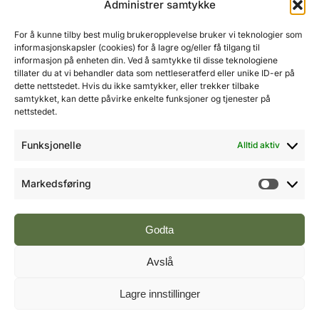
Administrer samtykke
Ole-Vidar Jensen
Mobil: 976 50 875
For å kunne tilby best mulig brukeropplevelse bruker vi teknologier som
E-post:
ole@fremtidensbygg.no
informasjonskapsler (cookies) for å lagre og/eller få tilgang til
informasjon på enheten din. Ved å samtykke til disse teknologiene
tillater du at vi behandler data som nettleseratferd eller unike ID-er på
Key account manager
dette nettstedet. Hvis du ikke samtykker, eller trekker tilbake
Cristian Fatah
samtykket, kan dette påvirke enkelte funksjoner og tjenester på
Mobil: 981 67 767
nettstedet.
E-post:
cristian@fremtidensbygg.no
Funksjonelle
Alltid aktiv
Våre produkter og tjenester
Se våre produkter her
Markedsføring
Markeds
Følg oss:
Godta
Avslå
Vi arbeider etter Vær Varsom-plakatens regler for
Lagre innstillinger
god presseskikk.
©2007 - 2026 Value Publishing AS. All Rights