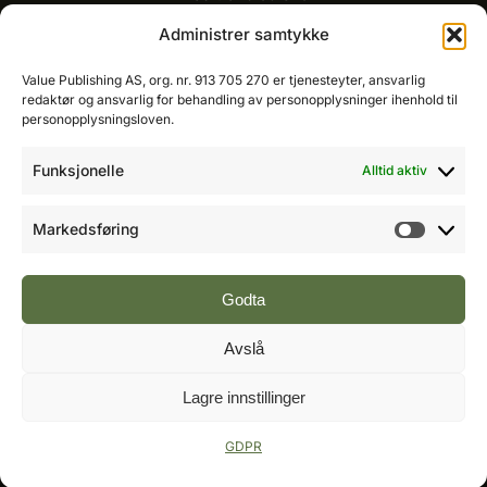
E-post:
ole@fremtidensbygg.no
Administrer samtykke
Key account manager
Value Publishing AS, org. nr. 913 705 270 er tjenesteyter, ansvarlig
Cristian Fatah
redaktør og ansvarlig for behandling av personopplysninger ihenhold til
Mobil: 981 67 767
personopplysningsloven.
E-post:
cristian@fremtidensbygg.no
Funksjonelle
Alltid aktiv
Våre produkter og tjenester
Se våre produkter her
Markedsføring
Markeds
Følg oss:
Godta
Avslå
Vi arbeider etter Vær Varsom-plakatens regler for
Lagre innstillinger
god presseskikk.
©2007 - 2026 Value Publishing AS. All Rights
Reserved.
GDPR