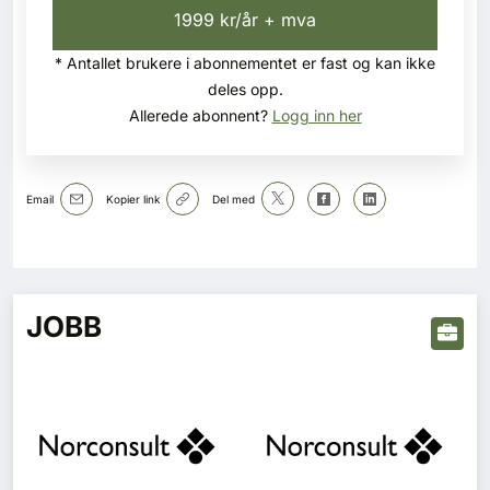
1999 kr/år + mva
* Antallet brukere i abonnementet er fast og kan ikke
deles opp.
Allerede abonnent?
Logg inn her
Email
Kopier link
Del med
JOBB