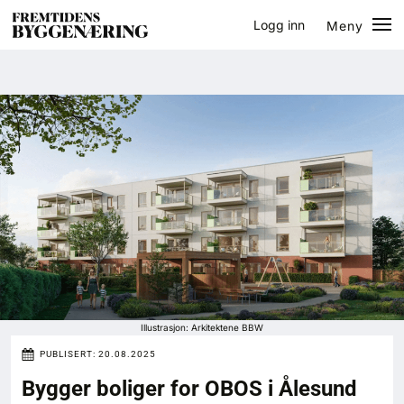
Logg inn
Meny
Lukk
Jobb
Eventer
Prosjekter
Bygg-guiden
Logg inn
Bygg
Illustrasjon: Arkitektene BBW
PUBLISERT:
20.08.2025
Arkitektur
Bygger boliger for OBOS i Ålesund