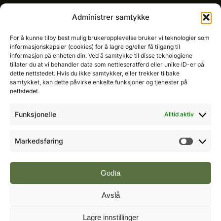
Kommersielt ansvarlig/k
ey account manager
Administrer samtykke
Ole-Vidar Jensen
Mobil: 976 50 875
For å kunne tilby best mulig brukeropplevelse bruker vi teknologier som
E-post:
ole@fremtidensbygg.no
informasjonskapsler (cookies) for å lagre og/eller få tilgang til
informasjon på enheten din. Ved å samtykke til disse teknologiene
tillater du at vi behandler data som nettleseratferd eller unike ID-er på
Key account manager
dette nettstedet. Hvis du ikke samtykker, eller trekker tilbake
Cristian Fatah
samtykket, kan dette påvirke enkelte funksjoner og tjenester på
Mobil: 981 67 767
nettstedet.
E-post:
cristian@fremtidensbygg.no
Funksjonelle
Alltid aktiv
Våre produkter og tjenester
Se våre produkter her
Markedsføring
Markeds
Følg oss:
Godta
Avslå
Vi arbeider etter Vær Varsom-plakatens regler for
Lagre innstillinger
god presseskikk.