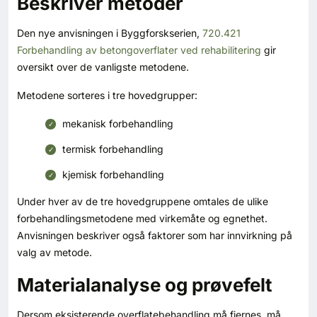
Beskriver metoder
Kontakt oss
Den nye anvisningen i Byggforskserien,
720.421
Login
Forbehandling av betongoverflater ved rehabilitering
gir
oversikt over de vanligste metodene.
Metodene sorteres i tre hovedgrupper:
mekanisk forbehandling
termisk forbehandling
kjemisk forbehandling
Under hver av de tre hovedgruppene omtales de ulike
forbehandlingsmetodene med virkemåte og egnethet.
Anvisningen beskriver også faktorer som har innvirkning på
valg av metode.
Materialanalyse og prøvefelt
SE BLADARKIV
Dersom eksisterende overflatebehandling må fjernes, må