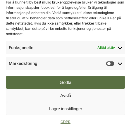
Mobil: 976 50 875
For å kunne tilby best mulig brukeropplevelse bruker vi teknologier som
E-post:
ole@fremtidensbygg.no
informasjonskapsler (cookies) for å lagre og/eller få tilgang til
informasjon på enheten din. Ved å samtykke til disse teknologiene
tillater du at vi behandler data som nettleseratferd eller unike ID-er på
Key account manager
dette nettstedet. Hvis du ikke samtykker, eller trekker tilbake
Cristian Fatah
samtykket, kan dette påvirke enkelte funksjoner og tjenester på
Mobil: 981 67 767
nettstedet.
E-post:
cristian@fremtidensbygg.no
Funksjonelle
Alltid aktiv
Våre produkter og tjenester
Se våre produkter her
Markedsføring
Markeds
Følg oss:
Godta
Avslå
Vi arbeider etter Vær Varsom-plakatens regler for
Lagre innstillinger
god presseskikk.
©2007 - 2026 Value Publishing AS. All Rights
Reserved.
GDPR