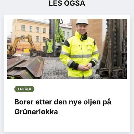
LES OGSÅ
ENERGI
Borer etter den nye oljen på
Grünerløkka