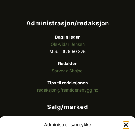
Administrasjon/redaksjon
Daglig leder
Ole-Vidar Jensen
Mobil: 976 50 875
Redaktør
Sarvnaz Shojaei
Tips til redaksjonen
redaksjon@fremtidensbygg.no
Salg/marked
Kommersielt ansvarlig/k
ey account manager
Administrer samtykke
Ole-Vidar Jensen