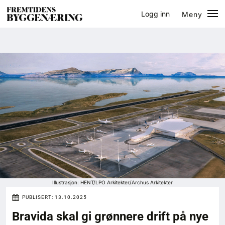
Logg inn
Meny
Lukk
Jobb
Eventer
Prosjekter
Bygg-guiden
Logg inn
Bygg
Illustrasjon: HENT/LPO Arkitekter/Archus Arkitekter
PUBLISERT:
13.10.2025
Arkitektur
Bravida skal gi grønnere drift på nye