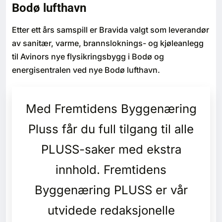
Bodø lufthavn
Bærekraft
Etter ett års samspill er Bravida valgt som leverandør
Digitalisering
av sanitær, varme, brannsloknings- og kjøleanlegg
til Avinors nye flysikringsbygg i Bodø og
Eiendom
energisentralen ved nye Bodø lufthavn.
Øvrige
Med Fremtidens Byggenæring
Tips redaksjonen
Pluss får du full tilgang til alle
Annonsering
PLUSS-saker med ekstra
innhold. Fremtidens
Abonnere magasin
Byggenæring PLUSS er vår
Abonnement Pluss
utvidede redaksjonelle