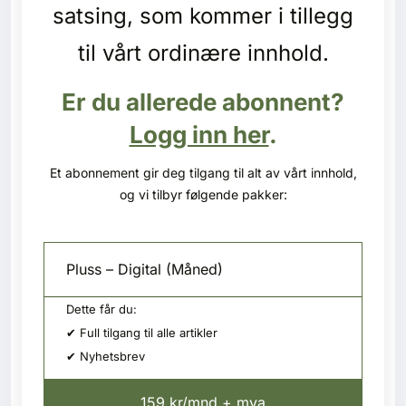
Kontakt oss
satsing, som kommer i tillegg
til vårt ordinære innhold.
Login
Er du allerede abonnent?
Logg inn her
.
Et abonnement gir deg tilgang til alt av vårt innhold,
og vi tilbyr følgende pakker:
Pluss – Digital (Måned)
Dette får du:
✔ Full tilgang til alle artikler
✔ Nyhetsbrev
SE BLADARKIV
159 kr/mnd + mva