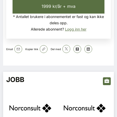
1999 kr/år + mva
* Antallet brukere i abonnementet er fast og kan ikke
deles opp.
Allerede abonnent?
Logg inn her
Email
Kopier link
Del med
JOBB