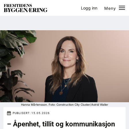
Logg inn
Meny
Lukk
Jobb
Eventer
Prosjekter
Bygg-guiden
Logg inn
Bygg
Hanna Mårtensson. Foto: Construction City Cluster/Astrid Waller
PUBLISERT:
15.05.2026
Arkitektur
– Åpenhet, tillit og kommunikasjon