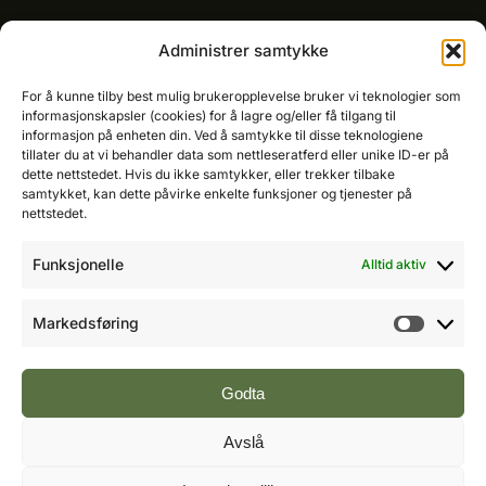
Kommersielt ansvarlig/k
ey account manager
Administrer samtykke
Ole-Vidar Jensen
Mobil: 976 50 875
For å kunne tilby best mulig brukeropplevelse bruker vi teknologier som
E-post:
ole@fremtidensbygg.no
informasjonskapsler (cookies) for å lagre og/eller få tilgang til
informasjon på enheten din. Ved å samtykke til disse teknologiene
tillater du at vi behandler data som nettleseratferd eller unike ID-er på
Key account manager
dette nettstedet. Hvis du ikke samtykker, eller trekker tilbake
Cristian Fatah
samtykket, kan dette påvirke enkelte funksjoner og tjenester på
Mobil: 981 67 767
nettstedet.
E-post:
cristian@fremtidensbygg.no
Funksjonelle
Alltid aktiv
Våre produkter og tjenester
Se våre produkter her
Markedsføring
Markeds
Følg oss:
Godta
Avslå
Vi arbeider etter Vær Varsom-plakatens regler for