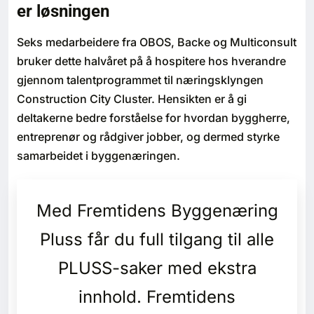
er løsningen
Bærekraft
Seks medarbeidere fra OBOS, Backe og Multiconsult
Digitalisering
bruker dette halvåret på å hospitere hos hverandre
gjennom talentprogrammet til næringsklyngen
Eiendom
Construction City Cluster. Hensikten er å gi
deltakerne bedre forståelse for hvordan byggherre,
Øvrige
entreprenør og rådgiver jobber, og dermed styrke
samarbeidet i byggenæringen.
Tips redaksjonen
Annonsering
Med Fremtidens Byggenæring
Pluss får du full tilgang til alle
Abonnere magasin
PLUSS-saker med ekstra
Abonnement Pluss
innhold. Fremtidens