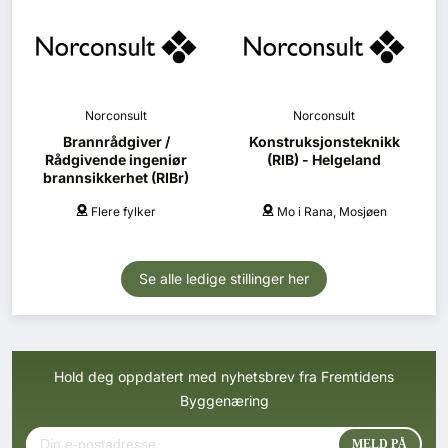
Norconsult
Norconsult
Brannrådgiver /
Konstruksjonsteknikk
Rådgivende ingeniør
(RIB) - Helgeland
brannsikkerhet (RIBr)
Flere fylker
Mo i Rana, Mosjøen
Se alle ledige stillinger her
Hold deg oppdatert med nyhetsbrev fra Fremtidens
Byggenæring