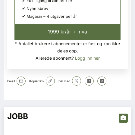
✔ Full tilgang til alle artikler
✔ Nyhetsbrev
✔ Magasin – 4 utgaver per år
1999 kr/år + mva
* Antallet brukere i abonnementet er fast og kan ikke
deles opp.
Allerede abonnent?
Logg inn her
Email
Kopier link
Del med
JOBB