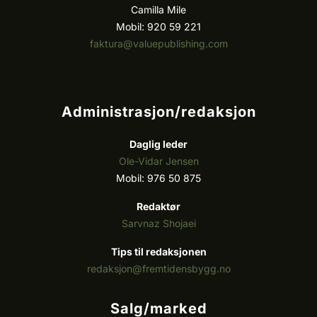
Camilla Mile
Mobil: 920 59 221
faktura@valuepublishing.com
Administrasjon/redaksjon
Daglig leder
Ole-Vidar Jensen
Mobil: 976 50 875
Redaktør
Sarvnaz Shojaei
Tips til redaksjonen
redaksjon@fremtidensbygg.no
Salg/marked