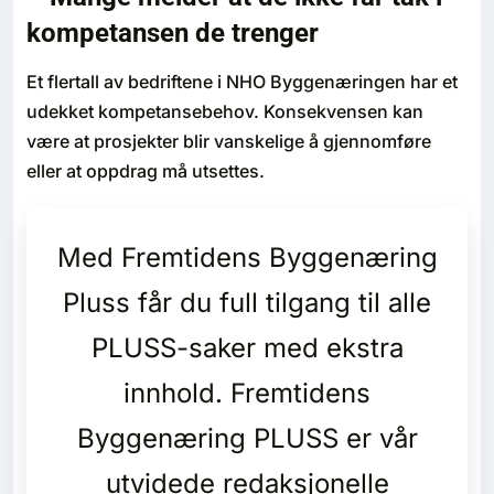
Bærekraft
kompetansen de trenger
Et flertall av bedriftene i NHO Byggenæringen har et
Digitalisering
udekket kompetansebehov. Konsekvensen kan
være at prosjekter blir vanskelige å gjennomføre
Eiendom
eller at oppdrag må utsettes.
Øvrige
Med Fremtidens Byggenæring
Tips redaksjonen
Pluss får du full tilgang til alle
Annonsering
PLUSS-saker med ekstra
Abonnere magasin
innhold. Fremtidens
Byggenæring PLUSS er vår
Abonnement Pluss
utvidede redaksjonelle