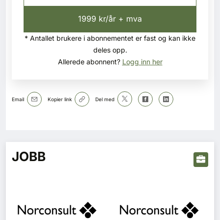
1999 kr/år + mva
* Antallet brukere i abonnementet er fast og kan ikke
deles opp.
Allerede abonnent?
Logg inn her
Email
Kopier link
Del med
JOBB