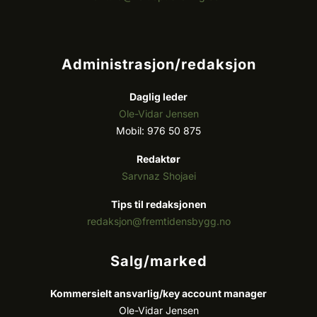
Administrasjon/redaksjon
Daglig leder
Ole-Vidar Jensen
Mobil: 976 50 875
Redaktør
Sarvnaz Shojaei
Tips til redaksjonen
redaksjon@fremtidensbygg.no
Salg/marked
Kommersielt ansvarlig/k
ey account manager
Ole-Vidar Jensen