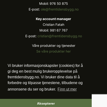
Mobil: 976 50 875
E-post:
ole@fremtidensbygg.no
Key account manager
Cristian Fatah
Mobil: 981 67 767
E-post:
cristian@fremtidensbygg.no
Våre produkter og tjenester
Se våre produkter her
Følg oss:
Vi bruker informasjonskapsler (cookies) for å
gi deg en best mulig brukeropplevelse på
fremtidensbygg.no. Vi bruker dine data til å
forbedre og tilpasse tjenestene, tilbudene og
Vi arbeider etter Vær Varsom-plakatens regler for
annonsene du ser og bruker.
Finn ut mer
god presseskikk.
©2007 - 2026 Value Publishing AS. All Rights
Reserved.
Aksepterer