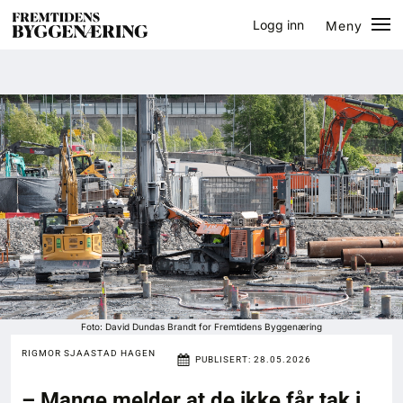
Logg inn
Meny
Lukk
Jobb
Eventer
Prosjekter
Bygg-guiden
Logg inn
Bygg
Foto: David Dundas Brandt for Fremtidens Byggenæring
RIGMOR SJAASTAD HAGEN
PUBLISERT:
28.05.2026
Arkitektur
– Mange melder at de ikke får tak i