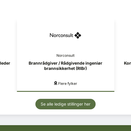
Norconsult
iør
Konstruksjonsteknikk (RIB) - Helgeland
Pro
Mo i Rana, Mosjøen
Se alle ledige stillinger her