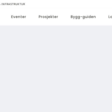
& INFRASTRUKTUR
Eventer
Prosjekter
Bygg-guiden
L
ips redaksjonen
nnonsering
bonnere magasin
bonnement Pluss
ontakt oss
ogin