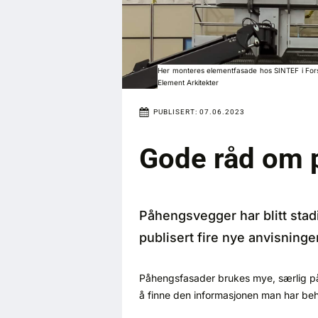
Her monteres elementfasade hos SINTEF i Forskn
Element Arkitekter
PUBLISERT:
07.06.2023
Gode råd om 
Påhengsvegger har blitt stad
publisert fire nye anvisning
Påhengsfasader brukes mye, særlig på 
å finne den informasjonen man har beh