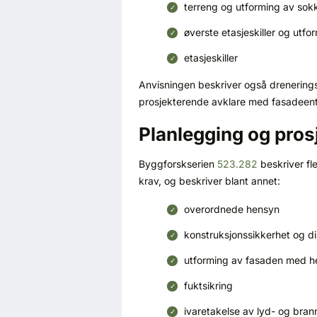
terreng og utforming av sok
øverste etasjeskiller og utf
etasjeskiller
Anvisningen beskriver også drenerings- 
prosjekterende avklare med fasadeen
Planlegging og pros
Byggforskserien
523.282
beskriver fl
krav, og beskriver blant annet:
overordnede hensyn
konstruksjonssikkerhet og d
utforming av fasaden med hen
fuktsikring
ivaretakelse av lyd- og bran