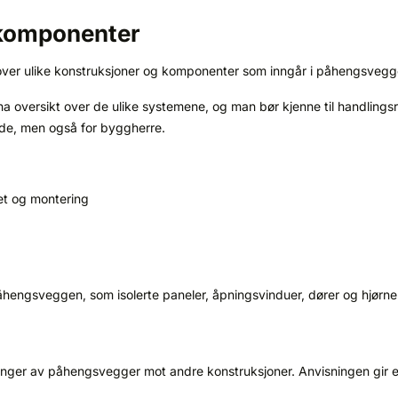
 komponenter
 over ulike konstruksjoner og komponenter som inngår i påhengsvegg
 oversikt over de ulike systemene, og man bør kjenne til handling
ende, men også for byggherre.
et og montering
hengsveggen, som isolerte paneler, åpningsvinduer, dører og hjørne
tninger av påhengsvegger mot andre konstruksjoner. Anvisningen gir eks