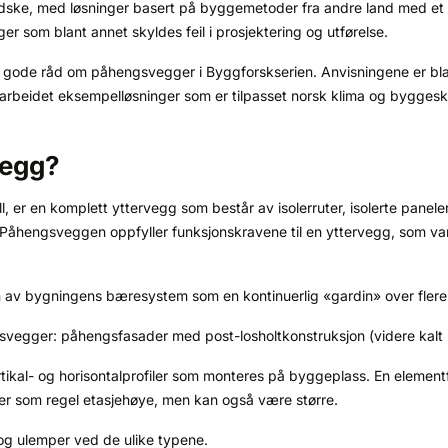
dske, med løsninger basert på byggemetoder fra andre land med et
 som blant annet skyldes feil i prosjektering og utførelse.
g gode råd om påhengsvegger i Byggforskserien. Anvisningene er bla
arbeidet eksempelløsninger som er tilpasset norsk klima og byggeskik
vegg?
, er en komplett yttervegg som består av isolerruter, isolerte panel
m. Påhengsveggen oppfyller funksjonskravene til en yttervegg, som va
v bygningens bæresystem som en kontinuerlig «gardin» over flere 
svegger: påhengsfasader med post-losholtkonstruksjon (videre kalt
ikal- og horisontalprofiler som monteres på byggeplass. En elemen
er som regel etasjehøye, men kan også være større.
og ulemper ved de ulike typene.