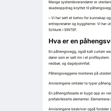
Mange systemleverandører er utenlan
skadeoppdrag knyttet til påhengsvegger
– Vi har sett et behov for kunnskap o
entreprenører og byggherrer. Vi har ut
Schlunk i SINTEF.
Hva er en påhengs
En påhengsvegg, også kalt curtain wall
dører som er satt inn i et profilsyste
nedbør, og dagslysinnfall.
Påhengsveggene monteres på utsiden a
Anvisningene omtaler to typer påheng
En påhengsfasade er bygd opp av vert
prefabrikkerte elementer. Elementene 
Anvisningene beskriver også fordeler 