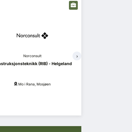
›
Norconsult
Af Gr
sjektadministrasjon (PA) - Helgeland
Erfaren prosje
Mo i Rana, Mosjøen
O