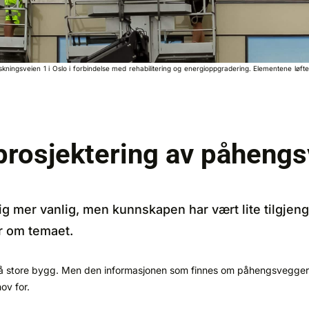
ingsveien 1 i Oslo i forbindelse med rehabilitering og energioppgradering. Elementene løftes 
prosjektering av påheng
ig mer vanlig, men kunnskapen har vært lite tilgjeng
er om temaet.
store bygg. Men den informasjonen som finnes om påhengsvegger er l
ov for.