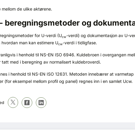
e mellom de ulike aktørene.
) - beregningsmetoder og dokument
regningsmetoder for U-verdi (U
-verdi) og dokumentasjon av U-verdi
cw
gen hvordan man kan estimere U
-verdi i tidligfase.
cw
anligvis i henhold til NS-EN ISO 6946. Kuldebroen i overgangen mel
r tatt med i beregning av normalisert kuldebroverdi.
nes i henhold til NS-EN ISO 12631. Metoden innebærer at varmetap 
roer (for eksempel mellom profil og panel) regnes inn i en samlet Ucw.
ed