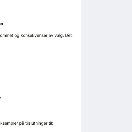
en.
srommet og konsekvenser av valg. Det
r
empler på tilslutninger til: