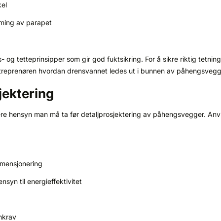
kel
orming av parapet
og tetteprinsipper som gir god fuktsikring. For å sikre riktig tetnin
treprenøren hvordan drensvannet ledes ut i bunnen av påhengsvegg
jektering
ere hensyn man må ta før detaljprosjektering av påhengsvegger. Anvi
imensjonering
syn til energieffektivitet
nkrav