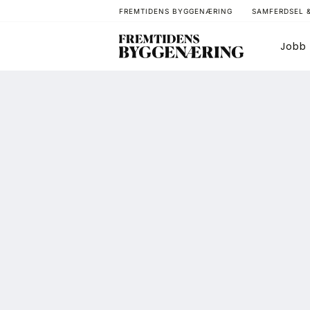
FREMTIDENS BYGGENÆRING
SAMFERDSEL 
Jobb
Bygg
T
Arkitektur
A
Bærekraft
A
Digitalisering
A
Eiendom
K
Øvrige
L